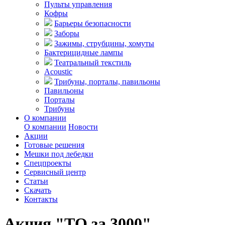
Пульты управления
Кофры
Барьеры безопасности
Заборы
Зажимы, струбцины, хомуты
Бактерицидные лампы
Театральный текстиль
Acoustic
Трибуны, порталы, павильоны
Павильоны
Порталы
Трибуны
О компании
О компании
Новости
Акции
Готовые решения
Мешки под лебедки
Спецпроекты
Сервисный центр
Статьи
Скачать
Контакты
Акция "ТО за 3000"